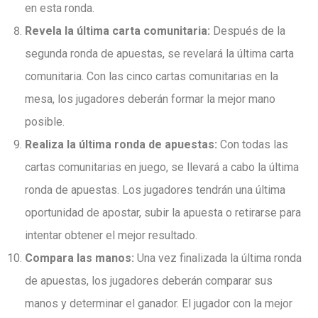
en esta ronda.
Revela la última carta comunitaria:
Después de la
segunda ronda de apuestas, se revelará la última carta
comunitaria. Con las cinco cartas comunitarias en la
mesa, los jugadores deberán formar la mejor mano
posible.
Realiza la última ronda de apuestas:
Con todas las
cartas comunitarias en juego, se llevará a cabo la última
ronda de apuestas. Los jugadores tendrán una última
oportunidad de apostar, subir la apuesta o retirarse para
intentar obtener el mejor resultado.
Compara las manos:
Una vez finalizada la última ronda
de apuestas, los jugadores deberán comparar sus
manos y determinar el ganador. El jugador con la mejor