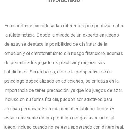
Es importante considerar las diferentes perspectivas sobre
la ruleta ficticia. Desde la mirada de un experto en juegos
de azar, se destaca la posibilidad de disfrutar de la
emoción y el entretenimiento sin riesgo financiero, además
de permitir a los jugadores practicar y mejorar sus
habilidades. Sin embargo, desde la perspectiva de un
psicólogo especializado en adicciones, se enfatiza en la
importancia de tener precaución, ya que los juegos de azar,
incluso en su forma ficticia, pueden ser adictivos para
algunas personas. Es fundamental establecer límites y
estar consciente de los posibles riesgos asociados al
juego, incluso cuando no se está apostando con dinero real.