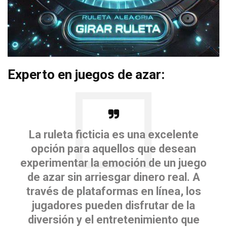
Experto en juegos de azar:
La ruleta ficticia es una excelente
opción para aquellos que desean
experimentar la emoción de un juego
de azar sin arriesgar dinero real. A
través de plataformas en línea, los
jugadores pueden disfrutar de la
diversión y el entretenimiento que