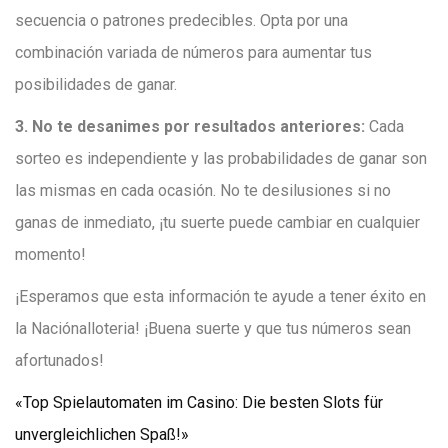
secuencia o patrones predecibles. Opta por una
combinación variada de números para aumentar tus
posibilidades de ganar.
3. No te desanimes por resultados anteriores:
Cada
sorteo es independiente y las probabilidades de ganar son
las mismas en cada ocasión. No te desilusiones si no
ganas de inmediato, ¡tu suerte puede cambiar en cualquier
momento!
¡Esperamos que esta información te ayude a tener éxito en
la Naciónalloteria! ¡Buena suerte y que tus números sean
afortunados!
«Top Spielautomaten im Casino: Die besten Slots für
unvergleichlichen Spaß!»