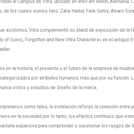
vitado al Campus de Vitra, ubicado en Weil am Rhein, Alemania. C
, de los cuales somos fans: Zaha Hadid, Fank Gehry, Alvaro Siz
ue asistimos, Vitra complementó su stand de exposición de la f
 of Iconic, Forgotten and New Vitra Characters» en el antiguo fr
adler.
tes en la historia, el presente y el futuro de la empresa de mueb
categorizados por atributos humanos, más que por su función. La
 nunca vistos y estudios de diseño de la marca.
pietarios como tales, la instalación reforzó la conexión entre p
s en la sociedad por lo tanto, los efectos continuos que esto 
a pantalla expansiva para comprender y cuestionar los rasgos de 