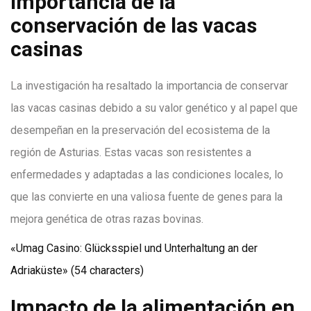
Importancia de la
conservación de las vacas
casinas
La investigación ha resaltado la importancia de conservar
las vacas casinas debido a su valor genético y al papel que
desempeñan en la preservación del ecosistema de la
región de Asturias. Estas vacas son resistentes a
enfermedades y adaptadas a las condiciones locales, lo
que las convierte en una valiosa fuente de genes para la
mejora genética de otras razas bovinas.
«Umag Casino: Glücksspiel und Unterhaltung an der
Adriaküste» (54 characters)
Impacto de la alimentación en