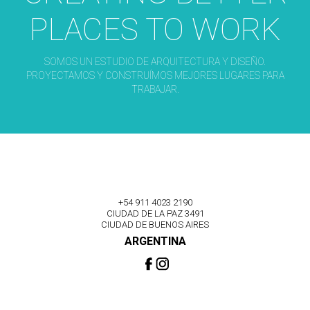
PLACES TO WORK
SOMOS UN ESTUDIO DE ARQUITECTURA Y DISEÑO.
PROYECTAMOS Y CONSTRUÍMOS MEJORES LUGARES PARA
TRABAJAR.
+54 911 4023 2190
CIUDAD DE LA PAZ 3491
CIUDAD DE BUENOS AIRES
ARGENTINA