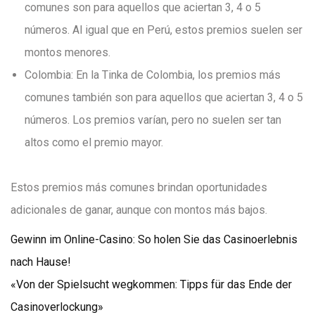
comunes son para aquellos que aciertan 3, 4 o 5
números. Al igual que en Perú, estos premios suelen ser
montos menores.
Colombia: En la Tinka de Colombia, los premios más
comunes también son para aquellos que aciertan 3, 4 o 5
números. Los premios varían, pero no suelen ser tan
altos como el premio mayor.
Estos premios más comunes brindan oportunidades
adicionales de ganar, aunque con montos más bajos.
Gewinn im Online-Casino: So holen Sie das Casinoerlebnis
nach Hause!
«Von der Spielsucht wegkommen: Tipps für das Ende der
Casinoverlockung»