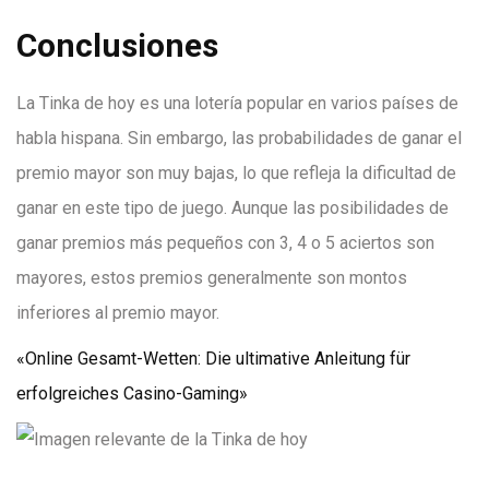
Conclusiones
La Tinka de hoy es una lotería popular en varios países de
habla hispana. Sin embargo, las probabilidades de ganar el
premio mayor son muy bajas, lo que refleja la dificultad de
ganar en este tipo de juego. Aunque las posibilidades de
ganar premios más pequeños con 3, 4 o 5 aciertos son
mayores, estos premios generalmente son montos
inferiores al premio mayor.
«Online Gesamt-Wetten: Die ultimative Anleitung für
erfolgreiches Casino-Gaming»