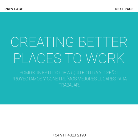
PREV PAGE
NEXT PAGE
CREATING BETTER
PLACES TO WORK
SOMOS UN ESTUDIO DE ARQUITECTURA Y DISEÑO.
PROYECTAMOS Y CONSTRUÍMOS MEJORES LUGARES PARA
TRABAJAR.
+54 911 4023 2190