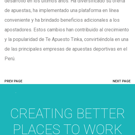
desarrollo en los últimos años. Ha diversificado su oferta
de apuestas, ha implementado una plataforma en línea
conveniente y ha brindado beneficios adicionales a los
apostadores. Estos cambios han contribuido al crecimiento
y la popularidad de Te Apuesto Tinka, convirtiéndola en una
de las principales empresas de apuestas deportivas en el
Perú.
PREV PAGE
NEXT PAGE
CREATING BETTER
PLACES TO WORK