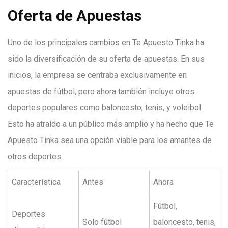
Oferta de Apuestas
Uno de los principales cambios en Te Apuesto Tinka ha
sido la diversificación de su oferta de apuestas. En sus
inicios, la empresa se centraba exclusivamente en
apuestas de fútbol, pero ahora también incluye otros
deportes populares como baloncesto, tenis, y voleibol.
Esto ha atraído a un público más amplio y ha hecho que Te
Apuesto Tinka sea una opción viable para los amantes de
otros deportes.
Característica
Antes
Ahora
Fútbol,
Deportes
Solo fútbol
baloncesto, tenis,