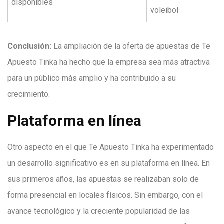
disponibles
voleibol
Conclusión:
La ampliación de la oferta de apuestas de Te
Apuesto Tinka ha hecho que la empresa sea más atractiva
para un público más amplio y ha contribuido a su
crecimiento.
Plataforma en línea
Otro aspecto en el que Te Apuesto Tinka ha experimentado
un desarrollo significativo es en su plataforma en línea. En
sus primeros años, las apuestas se realizaban solo de
forma presencial en locales físicos. Sin embargo, con el
avance tecnológico y la creciente popularidad de las