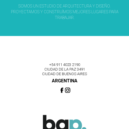
SOMOS UN ESTUDIO DE ARQUITECTURA Y DISEÑO.
PROYECTAMOS Y CONSTRUÍMOS MEJORES LUGARES PARA
TRABAJAR.
+54 911 4023 2190
CIUDAD DE LA PAZ 3491
CIUDAD DE BUENOS AIRES
ARGENTINA