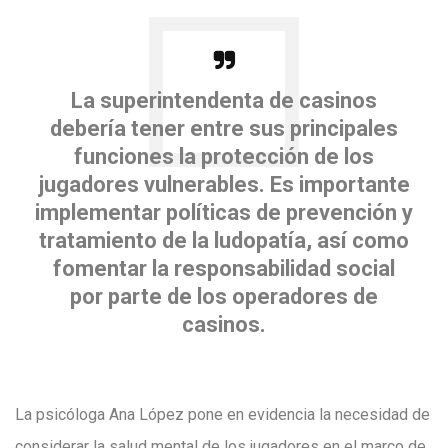
La superintendenta de casinos
debería tener entre sus principales
funciones la protección de los
jugadores vulnerables. Es importante
implementar políticas de prevención y
tratamiento de la ludopatía, así como
fomentar la responsabilidad social
por parte de los operadores de
casinos.
La psicóloga Ana López pone en evidencia la necesidad de
considerar la salud mental de los jugadores en el marco de