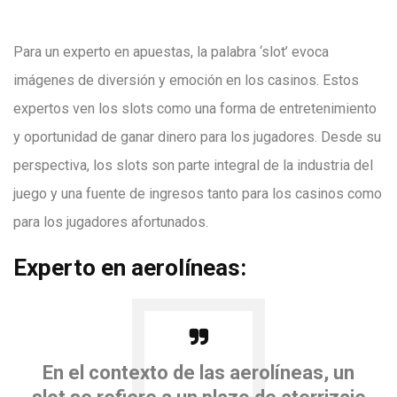
Para un experto en apuestas, la palabra ‘slot’ evoca
imágenes de diversión y emoción en los casinos. Estos
expertos ven los slots como una forma de entretenimiento
y oportunidad de ganar dinero para los jugadores. Desde su
perspectiva, los slots son parte integral de la industria del
juego y una fuente de ingresos tanto para los casinos como
para los jugadores afortunados.
Experto en aerolíneas:
En el contexto de las aerolíneas, un