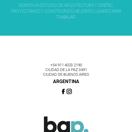
SOMOS UN ESTUDIO DE ARQUITECTURA Y DISEÑO.
PROYECTAMOS Y CONSTRUÍMOS MEJORES LUGARES PARA
TRABAJAR.
+54 911 4023 2190
CIUDAD DE LA PAZ 3491
CIUDAD DE BUENOS AIRES
ARGENTINA