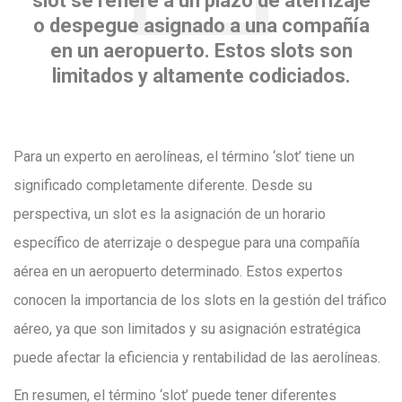
slot se refiere a un plazo de aterrizaje
o despegue asignado a una compañía
en un aeropuerto. Estos slots son
limitados y altamente codiciados.
Para un experto en aerolíneas, el término ‘slot’ tiene un
significado completamente diferente. Desde su
perspectiva, un slot es la asignación de un horario
específico de aterrizaje o despegue para una compañía
aérea en un aeropuerto determinado. Estos expertos
conocen la importancia de los slots en la gestión del tráfico
aéreo, ya que son limitados y su asignación estratégica
puede afectar la eficiencia y rentabilidad de las aerolíneas.
En resumen, el término ‘slot’ puede tener diferentes