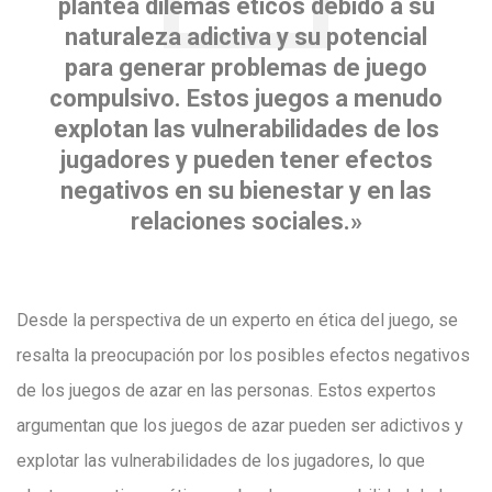
plantea dilemas éticos debido a su
naturaleza adictiva y su potencial
para generar problemas de juego
compulsivo. Estos juegos a menudo
explotan las vulnerabilidades de los
jugadores y pueden tener efectos
negativos en su bienestar y en las
relaciones sociales.»
Desde la perspectiva de un experto en ética del juego, se
resalta la preocupación por los posibles efectos negativos
de los juegos de azar en las personas. Estos expertos
argumentan que los juegos de azar pueden ser adictivos y
explotar las vulnerabilidades de los jugadores, lo que