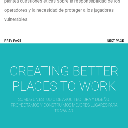
plantea cuestiones éticas sobre la responsabilidad de los
operadores y la necesidad de proteger a los jugadores
vulnerables.
PREV PAGE
NEXT PAGE
CREATING BETTER
PLACES TO WORK
SOMOS UN ESTUDIO DE ARQUITECTURA Y DISEÑO.
PROYECTAMOS Y CONSTRUÍMOS MEJORES LUGARES PARA
TRABAJAR.