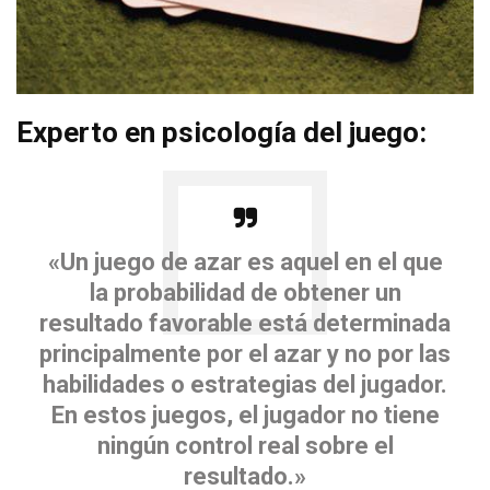
Experto en psicología del juego:
«Un juego de azar es aquel en el que
la probabilidad de obtener un
resultado favorable está determinada
principalmente por el azar y no por las
habilidades o estrategias del jugador.
En estos juegos, el jugador no tiene
ningún control real sobre el
resultado.»