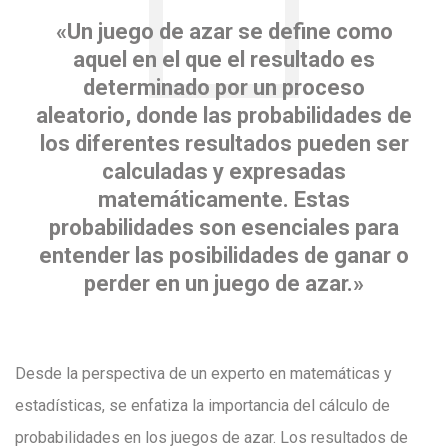
«Un juego de azar se define como
aquel en el que el resultado es
determinado por un proceso
aleatorio, donde las probabilidades de
los diferentes resultados pueden ser
calculadas y expresadas
matemáticamente. Estas
probabilidades son esenciales para
entender las posibilidades de ganar o
perder en un juego de azar.»
Desde la perspectiva de un experto en matemáticas y
estadísticas, se enfatiza la importancia del cálculo de
probabilidades en los juegos de azar. Los resultados de