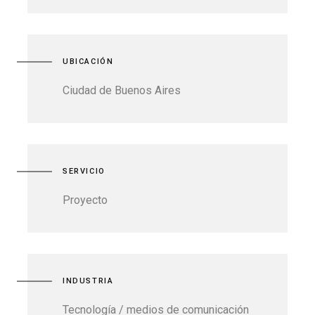
UBICACIÓN
Ciudad de Buenos Aires
SERVICIO
Proyecto
INDUSTRIA
Tecnología / medios de comunicación