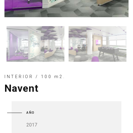
INTERIOR / 100 m2.
Navent
AÑO
2017