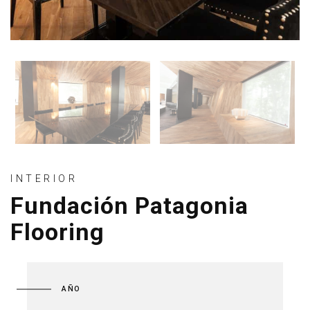
INTERIOR
Fundación Patagonia
Flooring
AÑO