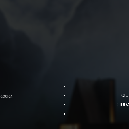
CIU
abajar.
CIUD