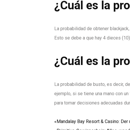
¿Cuál es la pr
La probabilidad de obtener blackjack,
Esto se debe a que hay 4 dieces (10) 
¿Cuál es la pr
La probabilidad de busto, es decir, d
ejemplo, si se tiene una mano con un
para tomar decisiones adecuadas dura
«Mandalay Bay Resort & Casino: Der 