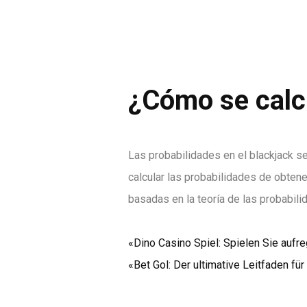
¿Cómo se calcu
Las probabilidades en el blackjack se
calcular las probabilidades de obten
basadas en la teoría de las probabili
«Dino Casino Spiel: Spielen Sie aufr
«Bet Gol: Der ultimative Leitfaden fü