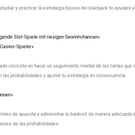
studiar y practicar la estrategia básica del blackjack te ayudar
egende Slot-Spiele mit riesigen Gewinnchancen»
r Casino-Spieler»
ada consiste en hacer un seguimiento mental de las cartas que s
n las probabilidades y ajustar tu estrategia en consecuencia.
innen»
mites de apuesta y administrar tu bankroll de manera adecuada es
ciones de las probabilidades.