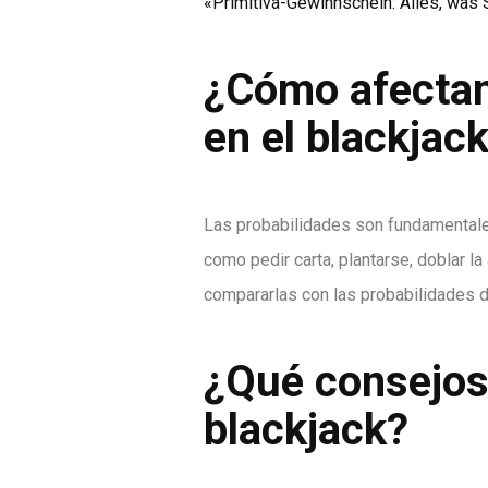
«Primitiva-Gewinnschein: Alles, was
¿Cómo afectan 
en el blackjac
Las probabilidades son fundamentales
como pedir carta, plantarse, doblar l
compararlas con las probabilidades d
¿Qué consejos 
blackjack?