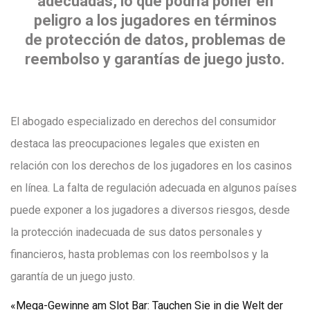
adecuadas, lo que podría poner en
peligro a los jugadores en términos
de protección de datos, problemas de
reembolso y garantías de juego justo.
El abogado especializado en derechos del consumidor
destaca las preocupaciones legales que existen en
relación con los derechos de los jugadores en los casinos
en línea. La falta de regulación adecuada en algunos países
puede exponer a los jugadores a diversos riesgos, desde
la protección inadecuada de sus datos personales y
financieros, hasta problemas con los reembolsos y la
garantía de un juego justo.
«Mega-Gewinne am Slot Bar: Tauchen Sie in die Welt der