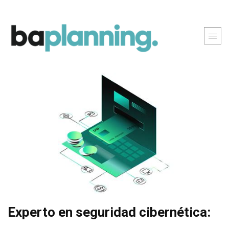
Experto en seguridad cibernética: