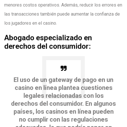
menores costos operativos. Además, reducir los errores en
las transacciones también puede aumentar la confianza de
los jugadores en el casino.
Abogado especializado en
derechos del consumidor:
El uso de un gateway de pago en un
casino en línea plantea cuestiones
legales relacionadas con los
derechos del consumidor. En algunos
países, los casinos en línea pueden
no cumplir con las regulaciones