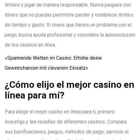
límites y jugar de manera responsable. Nunca juegues con
dinero que no puedas permitirte perder y establece límites
de tiempo y gasto. Si crees que tienes un problema con el
juego, busca ayuda profesional y considera la autoexclusión
de los casinos en línea.
«Spannende Wetten im Casino: Erhöhe deine
Gewinnchancen mit cleverem Einsatz»
¿Cómo elijo el mejor casino en
línea para mí?
Para elegir el mejor casino en línea para ti, primero
investiga y lee reseñas de diferentes casinos. Compara
sus bonificaciones, juegos, métodos de pago, servicio al