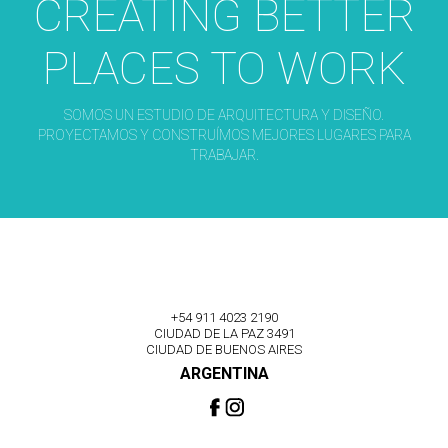
CREATING BETTER
PLACES TO WORK
SOMOS UN ESTUDIO DE ARQUITECTURA Y DISEÑO.
PROYECTAMOS Y CONSTRUÍMOS MEJORES LUGARES PARA
TRABAJAR.
+54 911 4023 2190
CIUDAD DE LA PAZ 3491
CIUDAD DE BUENOS AIRES
ARGENTINA