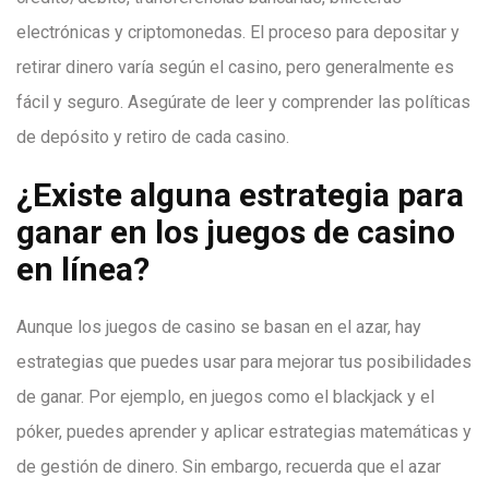
electrónicas y criptomonedas. El proceso para depositar y
retirar dinero varía según el casino, pero generalmente es
fácil y seguro. Asegúrate de leer y comprender las políticas
de depósito y retiro de cada casino.
¿Existe alguna estrategia para
ganar en los juegos de casino
en línea?
Aunque los juegos de casino se basan en el azar, hay
estrategias que puedes usar para mejorar tus posibilidades
de ganar. Por ejemplo, en juegos como el blackjack y el
póker, puedes aprender y aplicar estrategias matemáticas y
de gestión de dinero. Sin embargo, recuerda que el azar