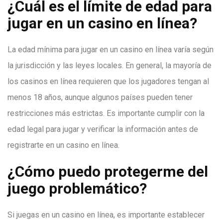
¿Cuál es el límite de edad para
jugar en un casino en línea?
La edad mínima para jugar en un casino en línea varía según
la jurisdicción y las leyes locales. En general, la mayoría de
los casinos en línea requieren que los jugadores tengan al
menos 18 años, aunque algunos países pueden tener
restricciones más estrictas. Es importante cumplir con la
edad legal para jugar y verificar la información antes de
registrarte en un casino en línea.
¿Cómo puedo protegerme del
juego problemático?
Si juegas en un casino en línea, es importante establecer