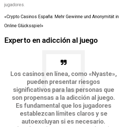
jugadores.
«Crypto Casinos España: Mehr Gewinne und Anonymität in
Online Glücksspiel»
Experto en adicción al juego
Los casinos en línea, como «Nyaste»,
pueden presentar riesgos
significativos para las personas que
son propensas a la adicción al juego.
Es fundamental que los jugadores
establezcan límites claros y se
autoexcluyan si es necesario.