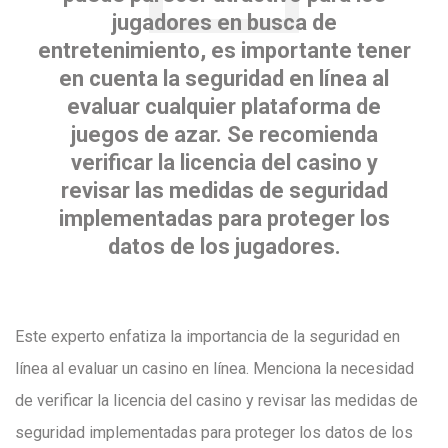
jugadores en busca de
entretenimiento, es importante tener
en cuenta la seguridad en línea al
evaluar cualquier plataforma de
juegos de azar. Se recomienda
verificar la licencia del casino y
revisar las medidas de seguridad
implementadas para proteger los
datos de los jugadores.
Este experto enfatiza la importancia de la seguridad en
línea al evaluar un casino en línea. Menciona la necesidad
de verificar la licencia del casino y revisar las medidas de
seguridad implementadas para proteger los datos de los