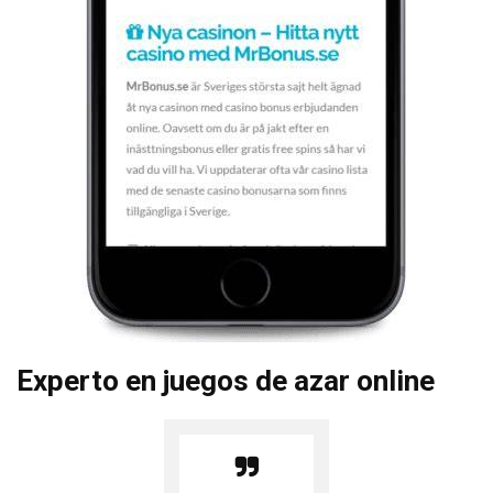
Experto en juegos de azar online