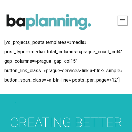
[vc_banner_title heading_size=»h2″
subtitle=»MAGAZINES» title=»We are popular.»
animation_text=»MEDIA» columns=»%5B%7B%7D%5D»]
[/vc_banner_title]
[vc_projects_posts templates=»media»
post_type=»media» total_columns=»prague_count_col4″
gap_columns=»prague_gap_col15″
button_link_class=»prague-services-link a-btn-2 simple»
button_span_class=»a-btn-line» posts_per_page=»12″]
CREATING BETTER