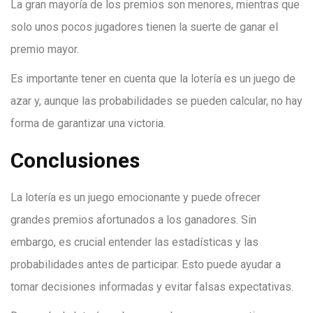
La gran mayoría de los premios son menores, mientras que
solo unos pocos jugadores tienen la suerte de ganar el
premio mayor.
Es importante tener en cuenta que la lotería es un juego de
azar y, aunque las probabilidades se pueden calcular, no hay
forma de garantizar una victoria.
Conclusiones
La lotería es un juego emocionante y puede ofrecer
grandes premios afortunados a los ganadores. Sin
embargo, es crucial entender las estadísticas y las
probabilidades antes de participar. Esto puede ayudar a
tomar decisiones informadas y evitar falsas expectativas.