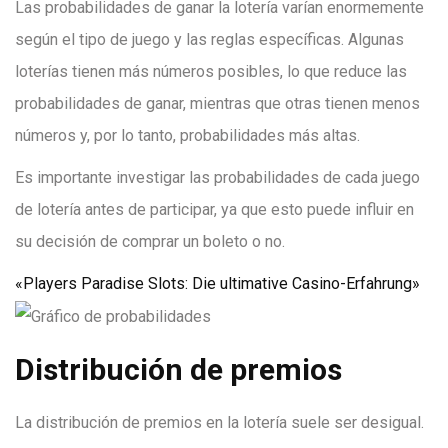
Las probabilidades de ganar la lotería varían enormemente
según el tipo de juego y las reglas específicas. Algunas
loterías tienen más números posibles, lo que reduce las
probabilidades de ganar, mientras que otras tienen menos
números y, por lo tanto, probabilidades más altas.
Es importante investigar las probabilidades de cada juego
de lotería antes de participar, ya que esto puede influir en
su decisión de comprar un boleto o no.
«Players Paradise Slots: Die ultimative Casino-Erfahrung»
Distribución de premios
La distribución de premios en la lotería suele ser desigual.