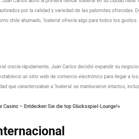
uan Carlos abrió la primera tienda ‘loateria’ en su ciudad natal.
autivados por la calidad y variedad de las palomitas ofrecidas
omo chile ahumado, ‘loateria’ ofrecía algo para todos los gustos.
ria’ crecía rápidamente, Juan Carlos decidió expandir su negocio 
stableció un sitio web de comercio electrónico para llegar a los 
idad que caracterizaban a ‘loateria’ se mantuvieron intactos, inc
te Casino – Entdecken Sie die top Glücksspiel-Lounge!»
nternacional