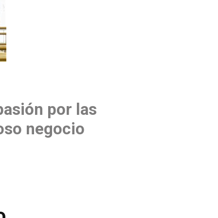
pasión por las
toso negocio
o