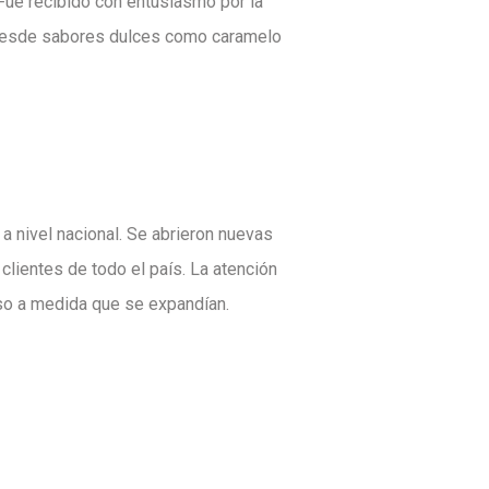
 Fue recibido con entusiasmo por la
. Desde sabores dulces como caramelo
a nivel nacional. Se abrieron nuevas
clientes de todo el país. La atención
luso a medida que se expandían.