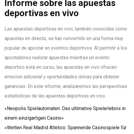
Informe sobre las apuestas
deportivas en vivo
Las apuestas deportivas en vivo, también conocidas como
apuestas en directo, se han convertido en una forma muy
popular de apostar en eventos deportivos. Al permitir a los
apostadores realizar apuestas mientras un evento
deportivo está en curso, las apuestas en vivo ofrecen
emoción adicional y oportunidades únicas para obtener
ganancias. En este informe, analizaremos las perspectivas
estadísticas de las apuestas deportivas en vivo.
«Neopolis Spielautomaten: Das ultimative Spielerlebnis in
einem einzigartigen Casino»
«Wetten Real Madrid Atletico: Spannende Casinospiele für