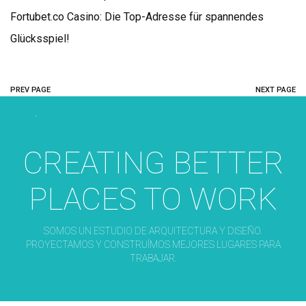
Fortubet.co Casino: Die Top-Adresse für spannendes
Glücksspiel!
PREV PAGE
NEXT PAGE
CREATING BETTER
PLACES TO WORK
SOMOS UN ESTUDIO DE ARQUITECTURA Y DISEÑO.
PROYECTAMOS Y CONSTRUÍMOS MEJORES LUGARES PARA
TRABAJAR.