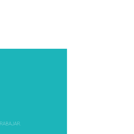
R
RABAJAR.