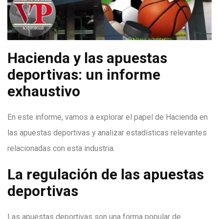
Hacienda y las apuestas
deportivas: un informe
exhaustivo
En este informe, vamos a explorar el papel de Hacienda en
las apuestas deportivas y analizar estadísticas relevantes
relacionadas con esta industria.
La regulación de las apuestas
deportivas
Las apuestas deportivas son una forma popular de