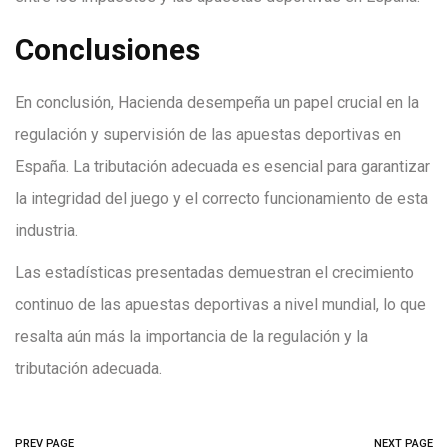
Conclusiones
En conclusión, Hacienda desempeña un papel crucial en la
regulación y supervisión de las apuestas deportivas en
España. La tributación adecuada es esencial para garantizar
la integridad del juego y el correcto funcionamiento de esta
industria.
Las estadísticas presentadas demuestran el crecimiento
continuo de las apuestas deportivas a nivel mundial, lo que
resalta aún más la importancia de la regulación y la
tributación adecuada.
PREV PAGE
NEXT PAGE