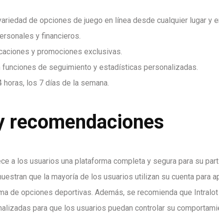
ariedad de opciones de juego en línea desde cualquier lugar y 
ersonales y financieros.
icaciones y promociones exclusivas.
 funciones de seguimiento y estadísticas personalizadas.
4 horas, los 7 días de la semana.
y recomendaciones
rece a los usuarios una plataforma completa y segura para su part
uestran que la mayoría de los usuarios utilizan su cuenta para ap
ama de opciones deportivas. Además, se recomienda que Intralot
nalizadas para que los usuarios puedan controlar su comportam