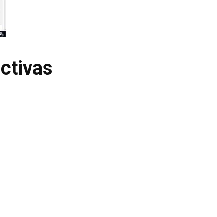
ectivas