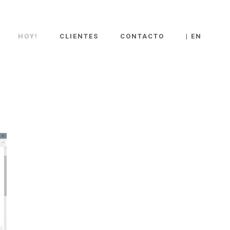
HOY!
CLIENTES
CONTACTO
| EN