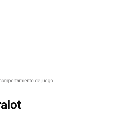
u comportamiento de juego.
alot