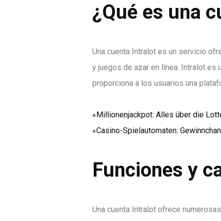
¿Qué es una cu
Una cuenta Intralot es un servicio of
y juegos de azar en línea. Intralot es
proporciona a los usuarios una plataf
«Millionenjackpot: Alles über die Lo
«Casino-Spielautomaten: Gewinncha
Funciones y ca
Una cuenta Intralot ofrece numerosas 