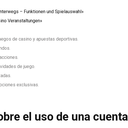
Unterwegs – Funktionen und Spielauswahl»
ino Veranstaltungen»
uegos de casino y apuestas deportivas.
ndos.
sacciones.
ividades de juego.
zadas.
ociones exclusivas.
obre el uso de una cuenta 