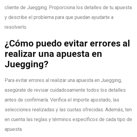
cliente de Juegging. Proporciona los detalles de tu apuesta
y describe el problema para que puedan ayudarte a
resolverlo.
¿Cómo puedo evitar errores al
realizar una apuesta en
Juegging?
Para evitar errores al realizar una apuesta en Juegging,
asegúrate de revisar cuidadosamente todos los detalles
antes de confirmarla. Verifica el importe apostado, las
selecciones realizadas y las cuotas ofrecidas. Además, ten
en cuenta las reglas y términos específicos de cada tipo de
apuesta.