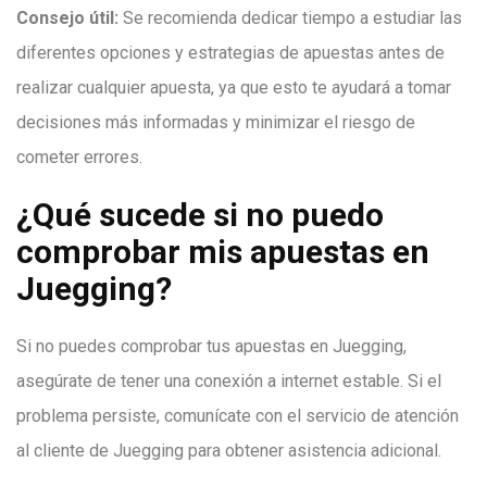
Consejo útil:
Se recomienda dedicar tiempo a estudiar las
diferentes opciones y estrategias de apuestas antes de
realizar cualquier apuesta, ya que esto te ayudará a tomar
decisiones más informadas y minimizar el riesgo de
cometer errores.
¿Qué sucede si no puedo
comprobar mis apuestas en
Juegging?
Si no puedes comprobar tus apuestas en Juegging,
asegúrate de tener una conexión a internet estable. Si el
problema persiste, comunícate con el servicio de atención
al cliente de Juegging para obtener asistencia adicional.