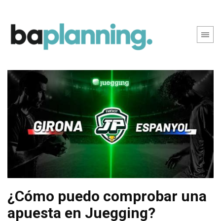
¿Cómo puedo comprobar una
apuesta en Juegging?