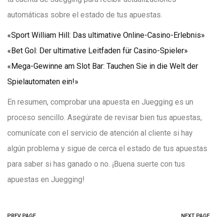
automáticas sobre el estado de tus apuestas.
«Sport William Hill: Das ultimative Online-Casino-Erlebnis»
«Bet Gol: Der ultimative Leitfaden für Casino-Spieler»
«Mega-Gewinne am Slot Bar: Tauchen Sie in die Welt der
Spielautomaten ein!»
En resumen, comprobar una apuesta en Juegging es un
proceso sencillo. Asegúrate de revisar bien tus apuestas,
comunícate con el servicio de atención al cliente si hay
algún problema y sigue de cerca el estado de tus apuestas
para saber si has ganado o no. ¡Buena suerte con tus
apuestas en Juegging!
PREV PAGE
NEXT PAGE