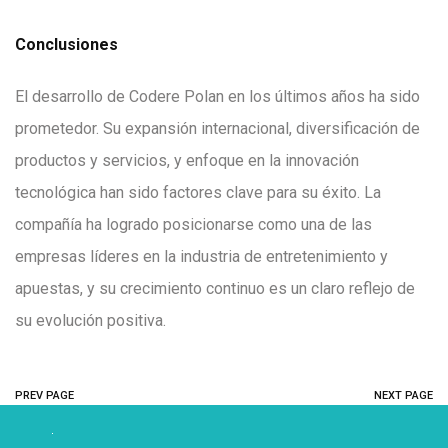
Conclusiones
El desarrollo de Codere Polan en los últimos años ha sido
prometedor. Su expansión internacional, diversificación de
productos y servicios, y enfoque en la innovación
tecnológica han sido factores clave para su éxito. La
compañía ha logrado posicionarse como una de las
empresas líderes en la industria de entretenimiento y
apuestas, y su crecimiento continuo es un claro reflejo de
su evolución positiva.
PREV PAGE
NEXT PAGE