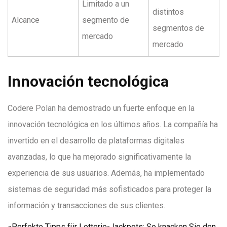
Limitado a un
distintos
Alcance
segmento de
segmentos de
mercado
mercado
Innovación tecnológica
Codere Polan ha demostrado un fuerte enfoque en la
innovación tecnológica en los últimos años. La compañía ha
invertido en el desarrollo de plataformas digitales
avanzadas, lo que ha mejorado significativamente la
experiencia de sus usuarios. Además, ha implementado
sistemas de seguridad más sofisticados para proteger la
información y transacciones de sus clientes.
«Perfekte Tipps für Lotterie-Jackpots: So knacken Sie den