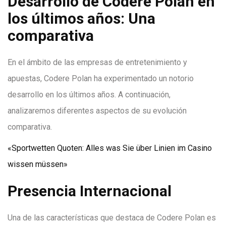
Desarrollo de Codere Polan en
los últimos años: Una
comparativa
En el ámbito de las empresas de entretenimiento y
apuestas, Codere Polan ha experimentado un notorio
desarrollo en los últimos años. A continuación,
analizaremos diferentes aspectos de su evolución
comparativa.
«Sportwetten Quoten: Alles was Sie über Linien im Casino
wissen müssen»
Presencia Internacional
Una de las características que destaca de Codere Polan es