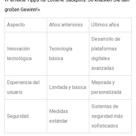
großen Gewinn!»
Aspecto
Años anteriores
Últimos años
Desarrollo de
Innovación
Tecnología
plataformas
tecnológica
básica
digitales
avanzadas
Experiencia del
Mejorada y
Limitada y básica
usuario
personalizada
Sistemas de
Medidas
Seguridad
seguridad más
estándar
sofisticados