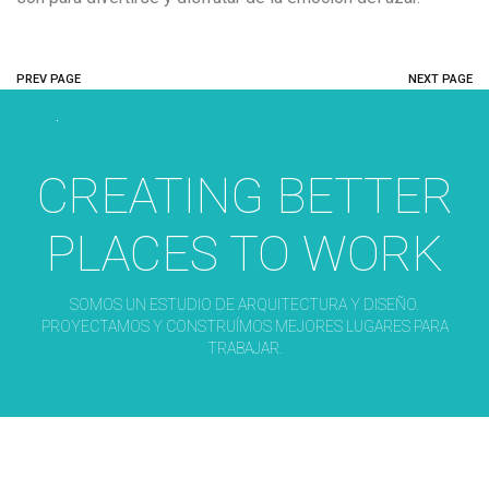
PREV PAGE
NEXT PAGE
CREATING BETTER
PLACES TO WORK
SOMOS UN ESTUDIO DE ARQUITECTURA Y DISEÑO.
PROYECTAMOS Y CONSTRUÍMOS MEJORES LUGARES PARA
TRABAJAR.