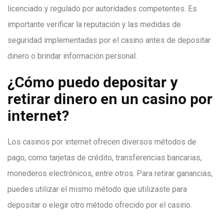
licenciado y regulado por autoridades competentes. Es
importante verificar la reputación y las medidas de
seguridad implementadas por el casino antes de depositar
dinero o brindar información personal.
¿Cómo puedo depositar y
retirar dinero en un casino por
internet?
Los casinos por internet ofrecen diversos métodos de
pago, como tarjetas de crédito, transferencias bancarias,
monederos electrónicos, entre otros. Para retirar ganancias,
puedes utilizar el mismo método que utilizaste para
depositar o elegir otro método ofrecido por el casino.