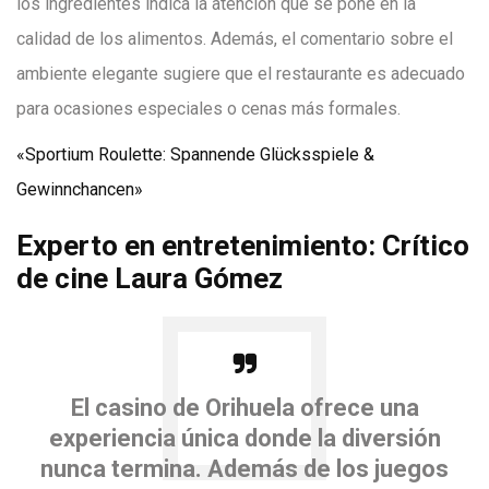
los ingredientes indica la atención que se pone en la
calidad de los alimentos. Además, el comentario sobre el
ambiente elegante sugiere que el restaurante es adecuado
para ocasiones especiales o cenas más formales.
«Sportium Roulette: Spannende Glücksspiele &
Gewinnchancen»
Experto en entretenimiento: Crítico
de cine Laura Gómez
El casino de Orihuela ofrece una
experiencia única donde la diversión
nunca termina. Además de los juegos