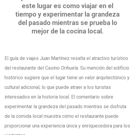
este lugar es como viajar en el
tiempo y experimentar la grandeza
del pasado mientras se prueba lo
mejor de la cocina local.
El guía de viajes Juan Martínez resalta el atractivo turístico
del restaurante del Casino Orihuela. Su mención del edificio
histórico sugiere que el lugar tiene un valor arquitectónico y
cultural adicional, lo que puede atraer a los turistas
interesados en la historia local. El comentario sobre
experimentar la grandeza del pasado mientras se disfruta
de la comida local muestra cómo el restaurante puede
proporcionar una experiencia única y enriquecedora para los