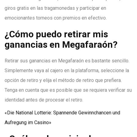
giros gratis en las tragamonedas y participar en
emocionantes torneos con premios en efectivo.
¿Cómo puedo retirar mis
ganancias en Megafaraón?
Retirar sus ganancias en Megafaraón es bastante sencillo.
Simplemente vaya al cajero en la plataforma, seleccione la
opción de retiro y elija el método de retiro que prefiera.
Tenga en cuenta que es posible que se requiera verificar su
identidad antes de procesar el retiro.
«Die National Lotterie: Spannende Gewinnchancen und
Aufregung im Casino»