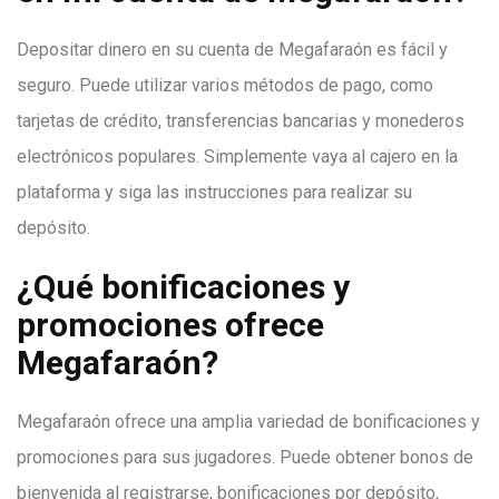
Depositar dinero en su cuenta de Megafaraón es fácil y
seguro. Puede utilizar varios métodos de pago, como
tarjetas de crédito, transferencias bancarias y monederos
electrónicos populares. Simplemente vaya al cajero en la
plataforma y siga las instrucciones para realizar su
depósito.
¿Qué bonificaciones y
promociones ofrece
Megafaraón?
Megafaraón ofrece una amplia variedad de bonificaciones y
promociones para sus jugadores. Puede obtener bonos de
bienvenida al registrarse, bonificaciones por depósito,