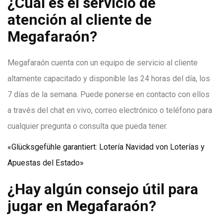
¿Cuál es el servicio de
atención al cliente de
Megafaraón?
Megafaraón cuenta con un equipo de servicio al cliente
altamente capacitado y disponible las 24 horas del día, los
7 días de la semana. Puede ponerse en contacto con ellos
a través del chat en vivo, correo electrónico o teléfono para
cualquier pregunta o consulta que pueda tener.
«Glücksgefühle garantiert: Lotería Navidad von Loterías y
Apuestas del Estado»
¿Hay algún consejo útil para
jugar en Megafaraón?