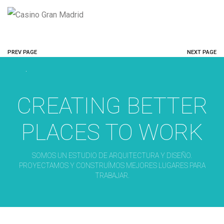
PREV PAGE
NEXT PAGE
CREATING BETTER
PLACES TO WORK
SOMOS UN ESTUDIO DE ARQUITECTURA Y DISEÑO.
PROYECTAMOS Y CONSTRUÍMOS MEJORES LUGARES PARA
TRABAJAR.