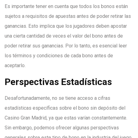
Es importante tener en cuenta que todos los bonos están
sujetos a requisitos de apuestas antes de poder retirar las
ganancias. Esto implica que los jugadores deben apostar
una cierta cantidad de veces el valor del bono antes de
poder retirar sus ganancias. Por lo tanto, es esencial leer
los términos y condiciones de cada bono antes de
aceptarlo.
Perspectivas Estadísticas
Desafortunadamente, no se tiene acceso a cifras
estadísticas específicas sobre el bono sin depósito del
Casino Gran Madrid, ya que estas varían constantemente.
Sin embargo, podemos ofrecer algunas perspectivas
generales sobre este tipo de bono en la industria del juego.