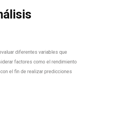
nálisis
valuar diferentes variables que
siderar factores como el rendimiento
con el fin de realizar predicciones