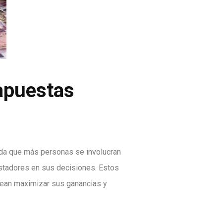
 apuestas
dida que más personas se involucran
stadores en sus decisiones. Estos
sean maximizar sus ganancias y