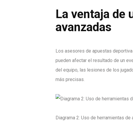
La ventaja de u
avanzadas
Los asesores de apuestas deportivas
pueden afectar el resultado de un ev
del equipo, las lesiones de los jugado
más precisas.
Diagrama 2: Uso de herramientas de 