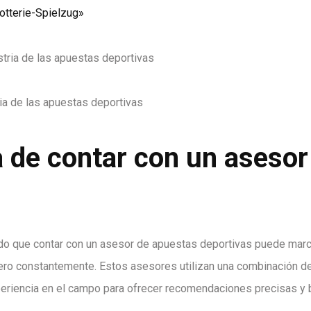
otterie-Spielzug»
ria de las apuestas deportivas
 de contar con un asesor
do que contar con un asesor de apuestas deportivas puede marca
ero constantemente. Estos asesores utilizan una combinación de 
periencia en el campo para ofrecer recomendaciones precisas y 