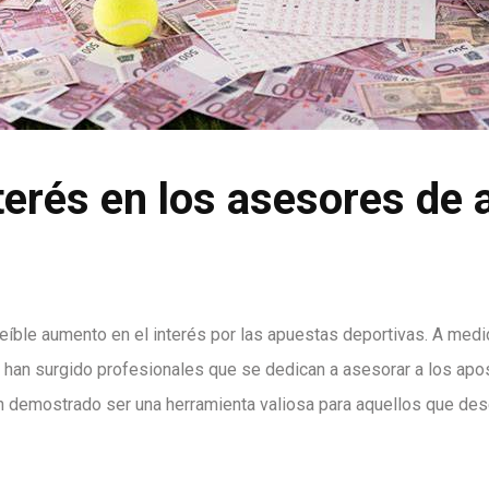
nterés en los asesores de
creíble aumento en el interés por las apuestas deportivas. A me
han surgido profesionales que se dedican a asesorar a los apo
 demostrado ser una herramienta valiosa para aquellos que de