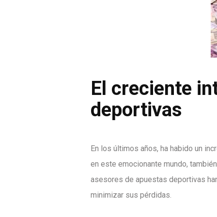
El creciente i
deportivas
En los últimos años, ha habido un in
en este emocionante mundo, también 
asesores de apuestas deportivas han
minimizar sus pérdidas.