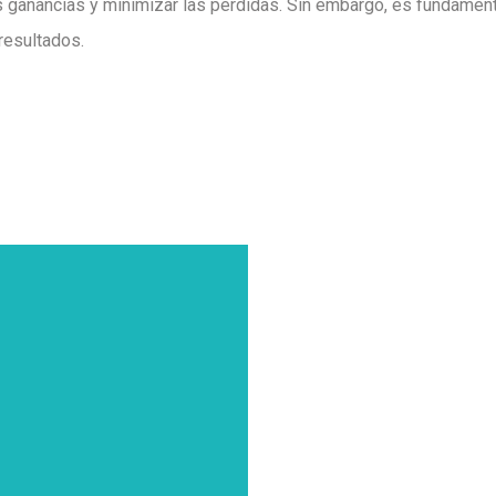
 ganancias y minimizar las pérdidas. Sin embargo, es fundamenta
resultados.
R