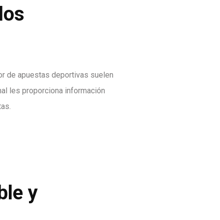
los
or de apuestas deportivas suelen
al les proporciona información
tas.
ble y